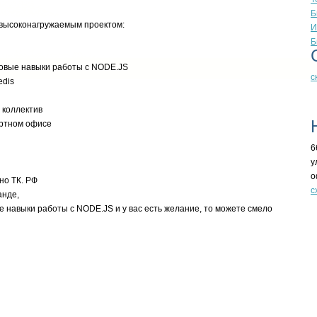
Б
 высоконагружаемым проектом:
И
Б
базовые навыки работы с NODE.JS
с
edis
 коллектив
ортном офисе
6
у
о
но ТК. РФ
с
анде,
ые навыки работы с NODE.JS и у вас есть желание, то можете смело