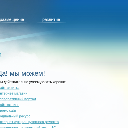
размещение
развитие
я
Да! мы можем!
ы действительно умеем делать хорошо:
айт-визитка
нтернет магазин
орпоративный портал
айт каталог
ромо сайт
оциальный ресурс
нтернет аукцион кузовного ремонта
ехподдержка и аудит сайтов на 1С-