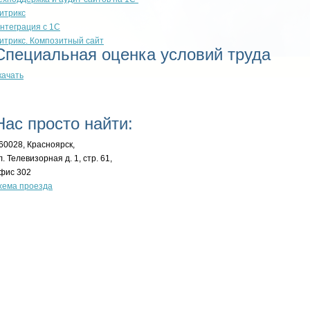
итрикс
нтеграция с 1С
итрикс. Композитный сайт
Специальная оценка условий труда
качать
Нас просто найти:
60028, Красноярск,
л. Телевизорная д. 1, стр. 61,
фис 302
хема проезда