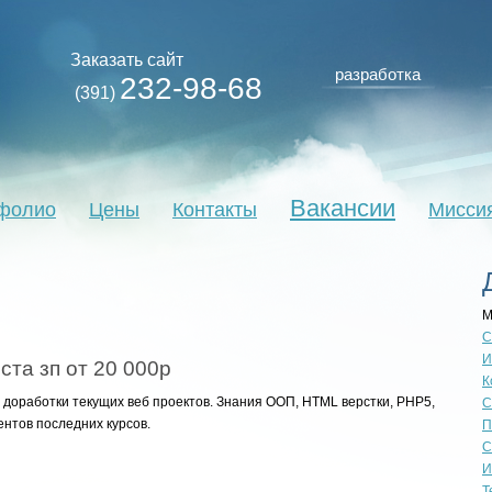
Заказать сайт
разработка
232-98-68
(391)
Вакансии
фолио
Цены
Контакты
Мисси
М
С
И
та зп от 20 000р
К
 доработки текущих веб проектов. Знания ООП, HTML верстки, PHP5,
С
ентов последних курсов.
П
С
И
Т