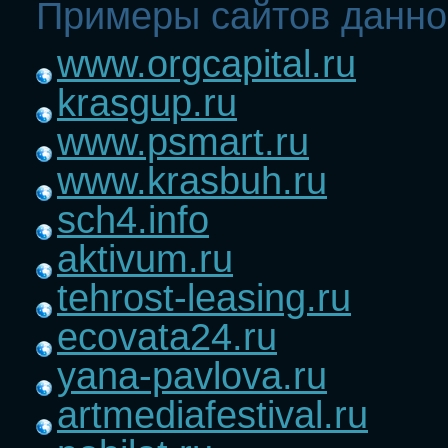
Примеры сайтов данно
www.orgcapital.ru
krasgup.ru
www.psmart.ru
www.krasbuh.ru
sch4.info
aktivum.ru
tehrost-leasing.ru
ecovata24.ru
yana-pavlova.ru
artmediafestival.ru