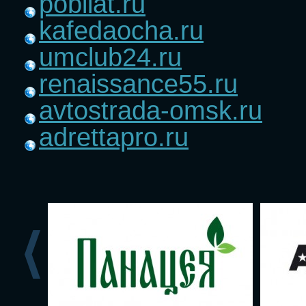
pobilat.ru
kafedaocha.ru
umclub24.ru
renaissance55.ru
avtostrada-omsk.ru
adrettapro.ru