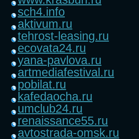
sch4.info
aktivum.ru
tehrost-leasing.ru
ecovata24.ru
yana-pavlova.ru
artmediafestival.ru
pobilat.ru
kafedaocha.ru
umclub24.ru
renaissance55.ru
avtostrada-omsk.ru