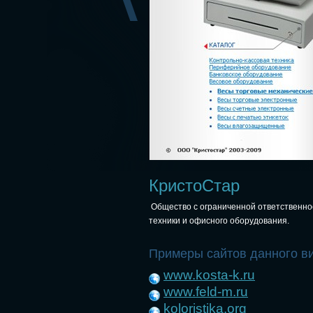
КристоСтар
Общество с ограниченной ответственнос
техники и офисного оборудования.
Примеры сайтов данного в
www.kosta-k.ru
www.feld-m.ru
koloristika.org