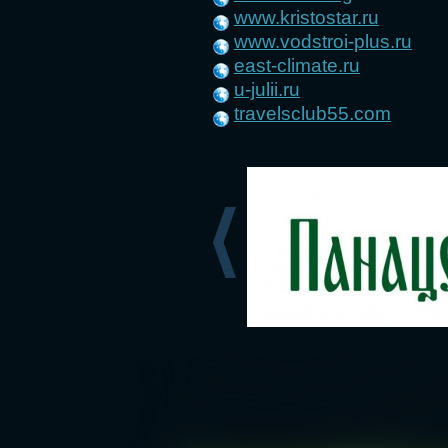
www.kristostar.ru
www.vodstroi-plus.ru
east-climate.ru
u-julii.ru
travelsclub55.com