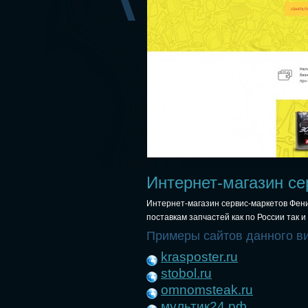
Интернет-магазин се
Интернет-магазин сервис-маркетов Фени
поставкам запчастей как по России так 
Примеры сайтов данного в
krasposter.ru
stobol.ru
omnomsteak.ru
мультик24.рф