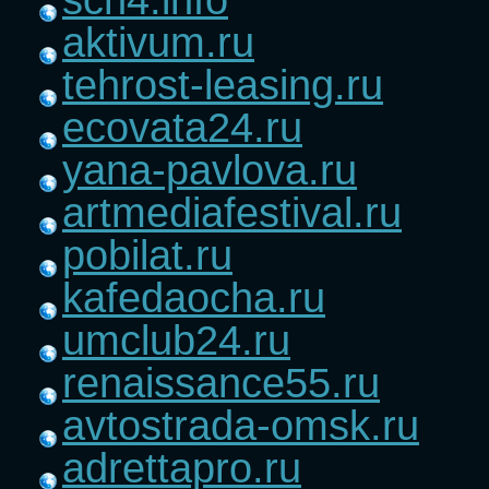
aktivum.ru
tehrost-leasing.ru
ecovata24.ru
yana-pavlova.ru
artmediafestival.ru
pobilat.ru
kafedaocha.ru
umclub24.ru
renaissance55.ru
avtostrada-omsk.ru
adrettapro.ru