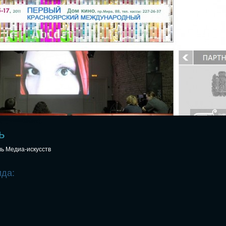
ь
ь Медиа-искусств
ида: