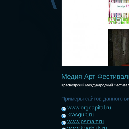
Медия Арт Фестивал
Красноярский Международный Фестивал
Примеры сайтов данного в
www.orgcapital.ru
krasgup.ru
www.psmart.ru
www.krasbuh.ru