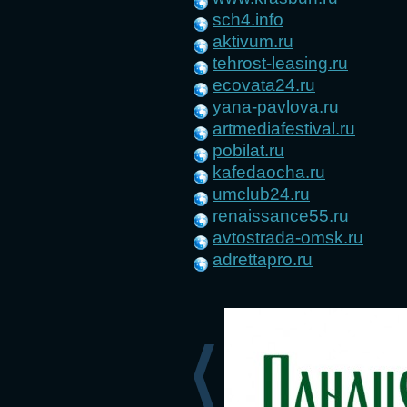
sch4.info
aktivum.ru
tehrost-leasing.ru
ecovata24.ru
yana-pavlova.ru
artmediafestival.ru
pobilat.ru
kafedaocha.ru
umclub24.ru
renaissance55.ru
avtostrada-omsk.ru
adrettapro.ru